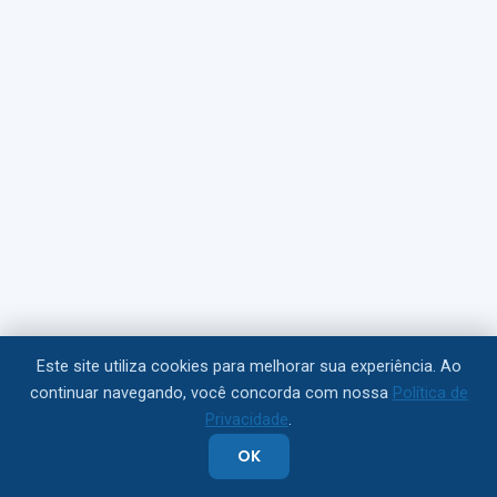
O que analisamos
Modelo de dados e capacidade em uso hoje
Volume e perfil real de quem lê e de quem cria
Regras de acesso, RLS e identidade
Este site utiliza cookies para melhorar sua experiência. Ao
Custo atual de licenciamento e projeção de 12 meses
continuar navegando, você concorda com nossa
Política de
Privacidade
.
Origem do dado: banco, integrações e janelas de carga
OK
O que você recebe